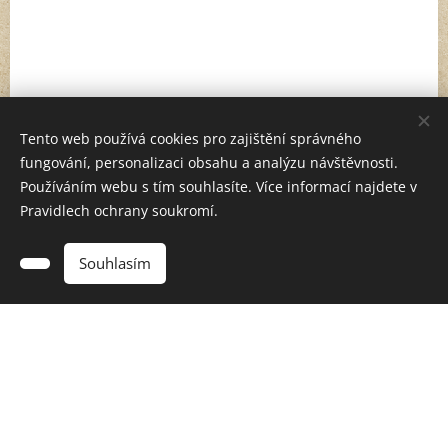
Tento web používá cookies pro zajištění správného
fungování, personalizaci obsahu a analýzu návštěvnosti.
Používáním webu s tím souhlasíte. Více informací najdete v
Pravidlech ochrany soukromí.
Souhlasím
Cookies
© 2016–2025 RIOSO.cz – Všechna práva vyhrazena.
Rychlé odkazy:
Úvod
|
Individuální tréninky
|
Sportovní kempy
|
Trenéři
|
Kontakt
Specializujeme se na:
fotbal
,
atletiku
,
basketbal
,
tenis
,
gymnastiku
,
softbal a baseball
.