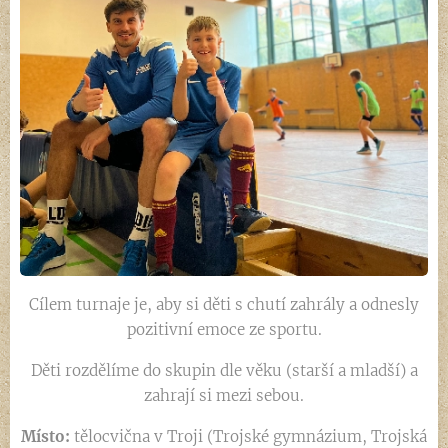
Cílem turnaje je, aby si děti s chutí zahrály a odnesly
pozitivní emoce ze sportu.
Děti rozdělíme do skupin dle věku (starší a mladší) a
zahrají si mezi sebou.
Místo:
tělocvična v Troji (Trojské gymnázium, Trojská