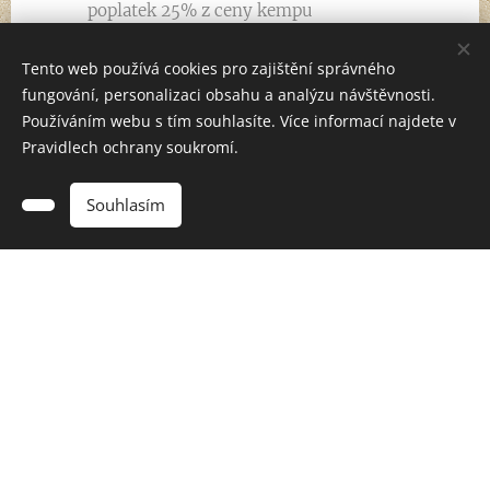
poplatek 25% z ceny kempu
Storno 2 týdny před začátkem kempu – storno
Tento web používá cookies pro zajištění správného
poplatek 50% z ceny kempu
fungování, personalizaci obsahu a analýzu návštěvnosti.
Storno 1 týden před začátkem kempu – storno
Používáním webu s tím souhlasíte. Více informací najdete v
poplatek 100% z ceny kempu
Pravidlech ochrany soukromí.
Ukončení kempu v jeho průběhu – storno
100% z ceny kempu
Souhlasím
Přihlášení na Basketbalový Rioso kemp:
Vyplňte přihlášku na kemp (viz níže) a
odešlete.
Formulář zpracujeme do několika dnů a
zašleme vám fakturu. Úhrada faktury je
považována za závaznou.
Kromě toho si můžete doobjednat doplňkové služby,
které naleznete v přihlášce.