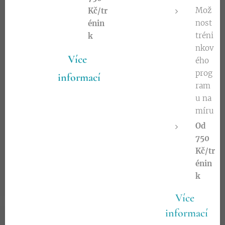
Mož
Kč/tr
nost
énin
tréni
k
nkov
Více
ého
prog
informací
ram
u na
míru
Od
750
Kč/tr
énin
k
Více
informací