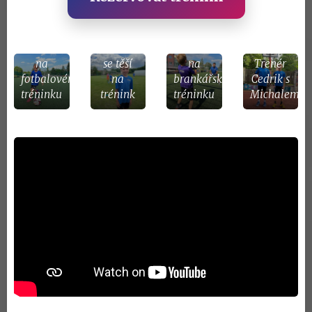
Tobík
Anička
Sebík
na
se těší
na
Trenér
fotbalovém
na
brankářském
Cedrik s
tréninku
trénink
tréninku
Michalem