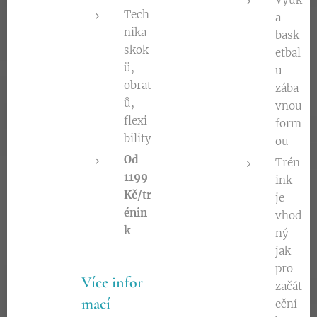
Tech
a
nika
bask
skok
etbal
ů,
u
obrat
zába
ů,
vnou
flexi
form
bility
ou
Od
Trén
1199
ink
Kč/tr
je
énin
vhod
k
ný
jak
pro
Více
infor
začát
mací
eční