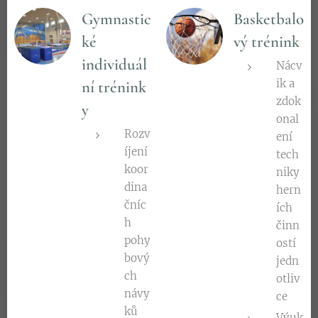
Gymnastic
Basketbalo
ké
vý trénink
individuál
Nácv
ik a
ní
trénink
zdok
y
onal
Rozv
ení
íjení
tech
koor
niky
dina
hern
čníc
ích
h
činn
pohy
ostí
bový
jedn
ch
otliv
návy
ce
ků
Výuk