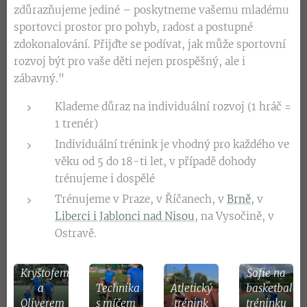
zdůrazňujeme jediné – poskytneme vašemu mladému
sportovci prostor pro pohyb, radost a postupné
zdokonalování. Přijďte se podívat, jak může sportovní
rozvoj být pro vaše děti nejen prospěšný, ale i
zábavný."
Klademe důraz na individuální rozvoj (1 hráč =
1 trenér)
Individuální trénink je vhodný pro každého ve
věku od 5 do 18-ti let, v případě dohody
trénujeme i dospělé
Trénujeme v Praze, v Říčanech, v
Brně
, v
Liberci i Jablonci nad Nisou
, na Vysočině, v
Ostravě.
Trenér
Robo s
Kryštofem
Sofie na
a
Technika
Atletický
basketbalo
Oliverem
s míčem
trénink
tréninku