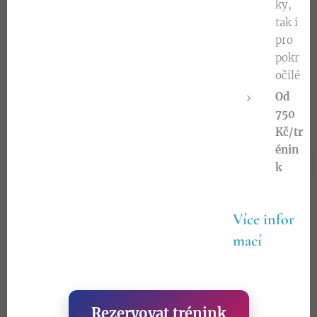
ky,
tak i
pro
pokr
očilé
Od
750
Kč/tr
énin
k
Více
infor
mací
Rezervovat trénink