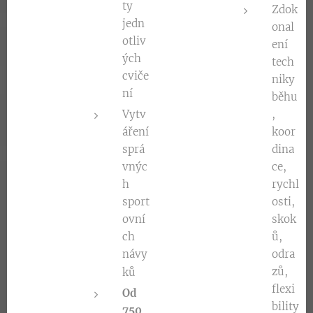
ty
Zdok
jedn
onal
otliv
ení
ých
tech
cviče
niky
ní
běhu
Vytv
,
áření
koor
sprá
dina
vnýc
ce,
h
rychl
sport
osti,
ovní
skok
ch
ů,
návy
odra
zů,
ků
flexi
Od
bility
750