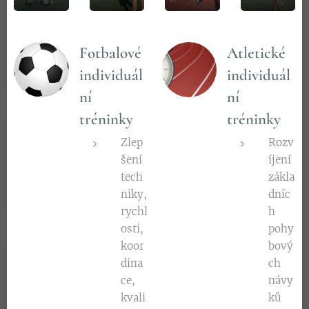
Fotbalové
Atletické
individuál
individuál
ní
ní
tréninky
tréninky
Zlep
Rozv
šení
íjení
tech
zákla
niky,
dníc
rychl
h
osti,
pohy
koor
bový
dina
ch
ce,
návy
kvali
ků