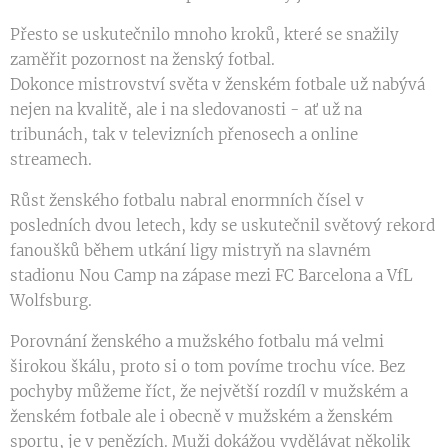
Přesto se uskutečnilo mnoho kroků, které se snažily
zaměřit pozornost na ženský fotbal.
Dokonce mistrovství světa v ženském fotbale už nabývá
nejen na kvalitě, ale i na sledovanosti - ať už na
tribunách, tak v televizních přenosech a online
streamech.
Růst ženského fotbalu nabral enormních čísel v
posledních dvou letech, kdy se uskutečnil světový rekord
fanoušků během utkání ligy mistryň na slavném
stadionu Nou Camp na zápase mezi FC Barcelona a VfL
Wolfsburg.
Porovnání ženského a mužského fotbalu má velmi
širokou škálu, proto si o tom povíme trochu více. Bez
pochyby můžeme říct, že největší rozdíl v mužském a
ženském fotbale ale i obecně v mužském a ženském
sportu, je v penězích. Muži dokážou vydělávat několik