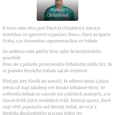
Patrícia
Chládeková
K tomu nám něco poví Patrícia Chládeková, která je
trenérkou ve sportovní organizaci Rioso, chytá za Spartu
Praha, a je slovenskou reprezentantkou ve fotbale.
Do nedávna stále patřily ženy spíše do kuchyňského
prostředí.
Dnes ale z pohledu profesionální fotbalistky můžu říct, že
se poznání ženského fotbalu začalo zvyšovat.
Před pár lety člověk ani netušil, že některé země a jejich
města už mají založeny své ženské fotbalové týmy. Ve
světovém fotbale se mluvilo jen o klubech známých, a to
hlavně kvůli jejich mužských tváří. Existují sporty, které
mají větší popularitu než ženský fotbal, ale to je z
hlediska dlouhodobého procesu běžný jev.