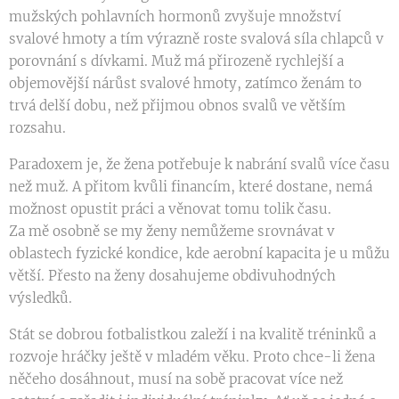
mužských pohlavních hormonů zvyšuje množství
svalové hmoty a tím výrazně roste svalová síla chlapců v
porovnání s dívkami. Muž má přirozeně rychlejší a
objemovější nárůst svalové hmoty, zatímco ženám to
trvá delší dobu, než přijmou obnos svalů ve větším
rozsahu.
Paradoxem je, že žena potřebuje k nabrání svalů více času
než muž. A přitom kvůli financím, které dostane, nemá
možnost opustit práci a věnovat tomu tolik času.
Za mě osobně se my ženy nemůžeme srovnávat v
oblastech fyzické kondice, kde aerobní kapacita je u můžu
větší. Přesto na ženy dosahujeme obdivuhodných
výsledků.
Stát se dobrou fotbalistkou zaleží i na kvalitě tréninků a
rozvoje hráčky ještě v mladém věku. Proto chce-li žena
něčeho dosáhnout, musí na sobě pracovat více než