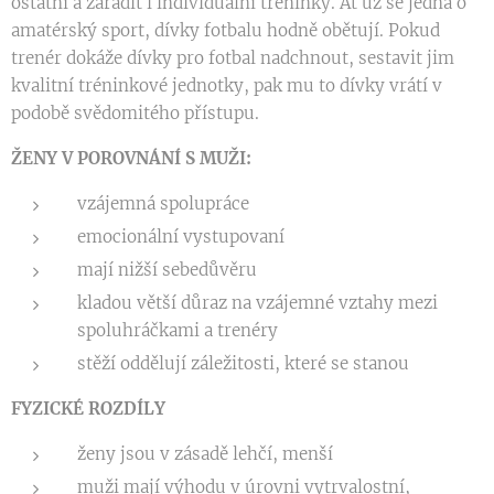
ostatní a zařadit i individuální tréninky. Ať už se jedná o
amatérský sport, dívky fotbalu hodně obětují. Pokud
trenér dokáže dívky pro fotbal nadchnout, sestavit jim
kvalitní tréninkové jednotky, pak mu to dívky vrátí v
podobě svědomitého přístupu.
ŽENY V POROVNÁNÍ S MUŽI:
vzájemná spolupráce
emocionální vystupovaní
mají nižší sebedůvěru
kladou větší důraz na vzájemné vztahy mezi
spoluhráčkami a trenéry
stěží oddělují záležitosti, které se stanou
FYZICKÉ ROZDÍLY
ženy jsou v zásadě lehčí, menší
muži mají výhodu v úrovni vytrvalostní,